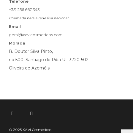
Telefone
+351 256 667 343
Chamada para a rede fixa nacional
Email
geral@xavicosmeticos.com
Morada
R. Doutor Silva Pinto,
no 500, Santiago do Riba UL 3720-502
Oliveira de Azeméis
© 2025 XAVI Cosméticos