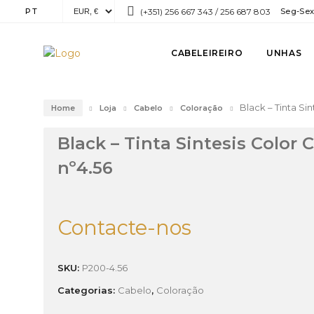
PT
(+351) 256 667 343 / 256 687 803
Seg-Sex:
CABELEIREIRO
UNHAS
Black – Tinta Si
Home
Loja
Cabelo
Coloração
Black – Tinta Sintesis Color
nº4.56
Contacte-nos
SKU:
P200-4.56
Categorias:
Cabelo
,
Coloração