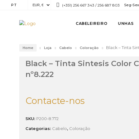
PT
(+351) 256 667 343 / 256 687 803
Seg-Sex:
CABELEIREIRO
UNHAS
Black – Tinta Si
Home
Loja
Cabelo
Coloração
Black – Tinta Sintesis Color
nº8.222
Contacte-nos
SKU:
P200-8.772
Categorias:
Cabelo
,
Coloração