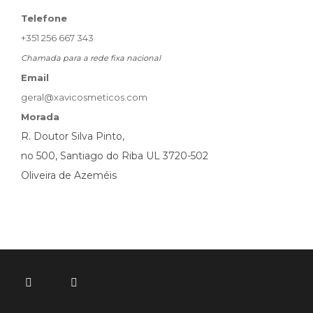
Telefone
+351 256 667 343
Chamada para a rede fixa nacional
Email
geral@xavicosmeticos.com
Morada
R. Doutor Silva Pinto,
no 500, Santiago do Riba UL 3720-502
Oliveira de Azeméis