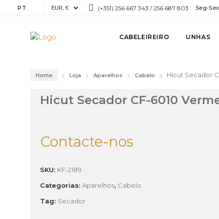
PT
(+351) 256 667 343 / 256 687 803
Seg-Sex:
CABELEIREIRO
UNHAS
Hicut Secador C
Home
Loja
Aparelhos
Cabelo
Hicut Secador CF-6010 Verme
Contacte-nos
SKU:
KF-2189
Categorias:
Aparelhos
,
Cabelo
Tag:
Secador