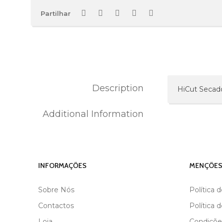
Partilhar
Description
HiCut Secado
Additional Information
MARCA
HICUT
INFORMAÇÕES
MENÇÕES
Sobre Nós
Política 
Contactos
Política 
Loja
Condiçõe