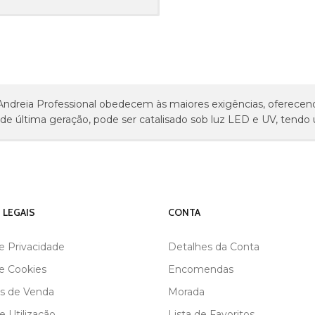
Andreia Professional obedecem às maiores exigências, oferecen
 de última geração, pode ser catalisado sob luz LED e UV, tendo
 LEGAIS
CONTA
de Privacidade
Detalhes da Conta
de Cookies
Encomendas
s de Venda
Morada
 Utilização
Lista de Favoritos