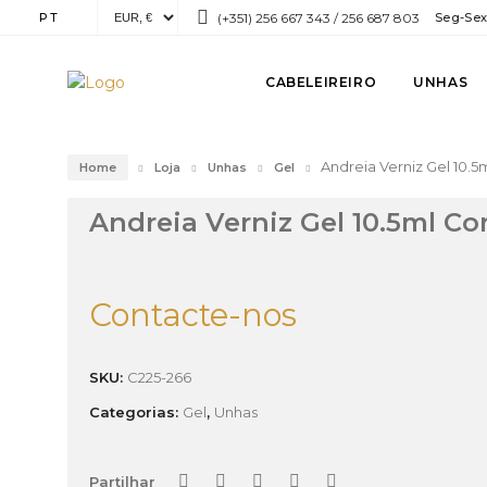
PT
(+351) 256 667 343 / 256 687 803
Seg-Sex:
CABELEIREIRO
UNHAS
Andreia Verniz Gel 10.5
Home
Loja
Unhas
Gel
Andreia Verniz Gel 10.5ml Co
Contacte-nos
SKU:
C225-266
Categorias:
Gel
,
Unhas
Partilhar