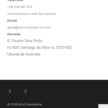
Telefone
+351 256 667 343
Chamada para a rede fixa nacional
Email
geral@xavicosmeticos.com
Morada
R. Doutor Silva Pinto,
no 500, Santiago do Riba UL 3720-502
Oliveira de Azeméis
© 2025 XAVI Cosméticos